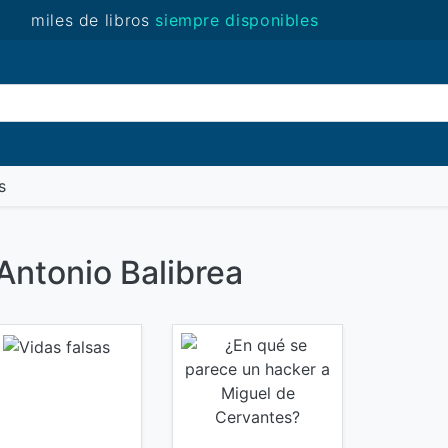
miles de libros
siempre disponibles
(novedades)
s
 Antonio Balibrea