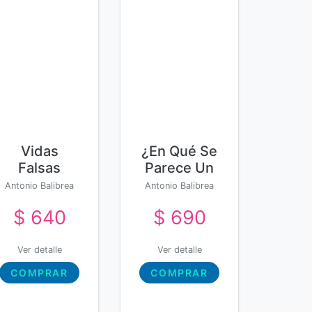
Vidas
¿En Qué Se
Falsas
Parece Un
Hacker A
Antonio Balibrea
Antonio Balibrea
Miguel De
$ 640
$ 690
Cervantes?
Ver detalle
Ver detalle
COMPRAR
COMPRAR