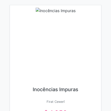
Inocências Impuras
Firat Cewerî