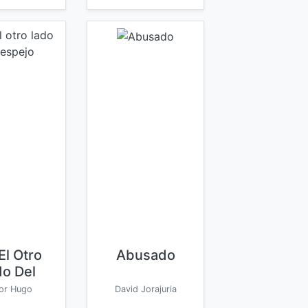
El Otro
Abusado
do Del
pejo
tor Hugo
David Jorajuria
nchez