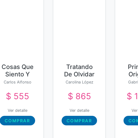
Cosas Que
Tratando
Pri
Siento Y
De Olvidar
Or
Otras Que
A Lucy
Des
Carlos Alfonso
Carolina López
Gabri
Odio Sentir
Abonza Ayvar
$ 555
$ 865
$ 
Hum
Ver detalle
Ver detalle
Ver
COMPRAR
COMPRAR
CO