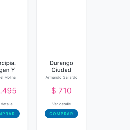
ncipia.
Durango
igen Y
Ciudad
tino De
Tomada
el Molina
Armando Gallardo
La
León
1.495
$ 710
anidad
 detalle
Ver detalle
MPRAR
COMPRAR