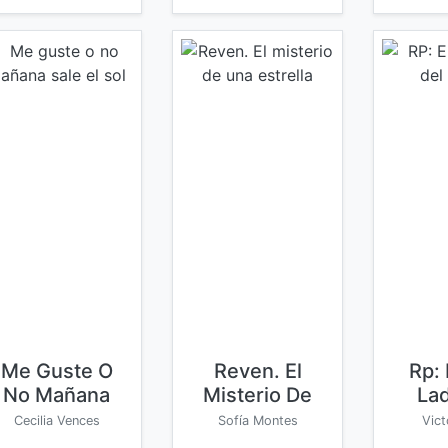
Me Guste O
Reven. El
Rp: 
No Mañana
Misterio De
La
Sale El Sol
Una Estrella
Es
Cecilia Vences
Sofía Montes
Vic
Sá