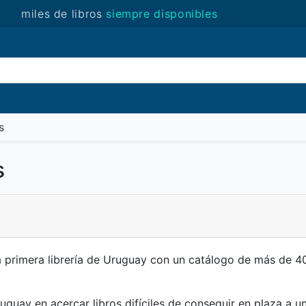
miles de libros
siempre disponibles
(novedades)
s
s
 primera librería de Uruguay con un catálogo de más de 40
uguay en acercar libros difíciles de conseguir en plaza a u