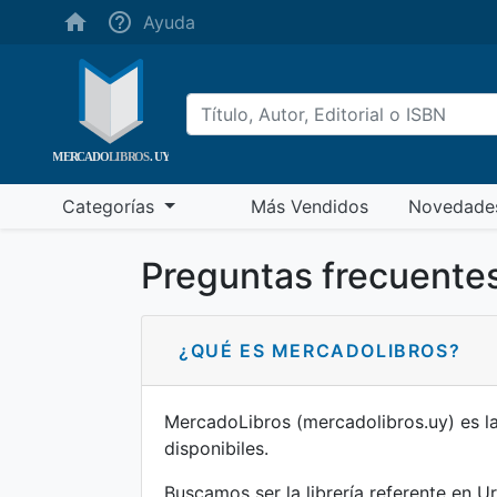
(ayuda)
Ayuda
(más vendidos)
Categorías
Más Vendidos
Novedade
Preguntas frecuente
¿QUÉ ES MERCADOLIBROS?
MercadoLibros (mercadolibros.uy) es la
disponibiles.
Buscamos ser la librería referente en Ur