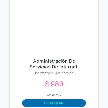
Administración De
Servicios De Internet.
Ifct0509 - Guía Para El
Innovación Y Cualificación
Docente Y Solucionarios
$ 980
Ver detalle
COMPRAR