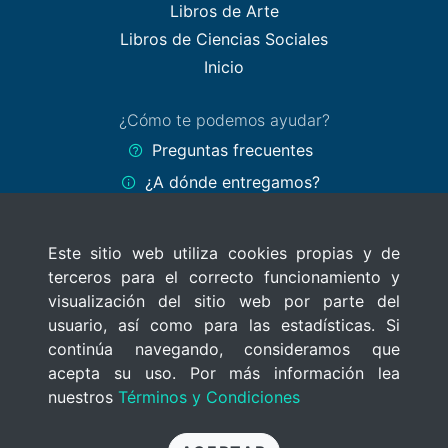
Libros de Arte
Libros de Ciencias Sociales
Inicio
¿Cómo te podemos ayudar?
Preguntas frecuentes
¿A dónde entregamos?
Formas de pago
Este sitio web utiliza cookies propias y de
Políticas del sitio
terceros para el correcto funcionamiento y
Términos y Condiciones
visualización del sitio web por parte del
Políticas de privacidad
usuario, así como para las estadísticas. Si
continúa navegando, consideramos que
Uso de cookies
acepta su uso. Por más información lea
nuestros
Términos y Condiciones
© 2020 MercadoLibros Uruguay
Todos los derechos reservados