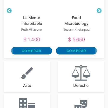
La Mente
Food
Inhabitable
Microbiology
2Nd Rev Edn
Ruth Villasano
Neelam Khetarpaul
$ 1.400
$ 5.650
COMPRAR
COMPRAR
Arte
Derecho