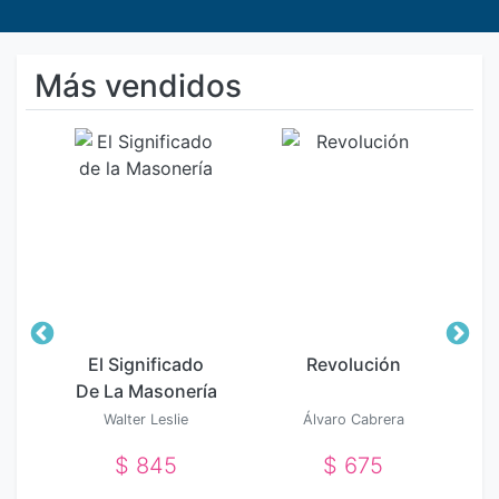
Más vendidos
e
El Significado
Revolución
De La Masonería
Walter Leslie
Álvaro Cabrera
Wilmshurst
$ 845
$ 675