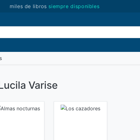
miles de libros
siempre disponibles
(novedades)
s
Lucila Varise