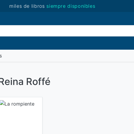
miles de libros
siempre disponibles
(novedades)
s
 Reina Roffé