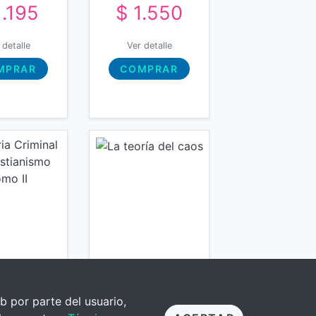
1.195
$ 1.550
mo I
 detalle
Ver detalle
MPRAR
COMPRAR
b por parte del usuario,