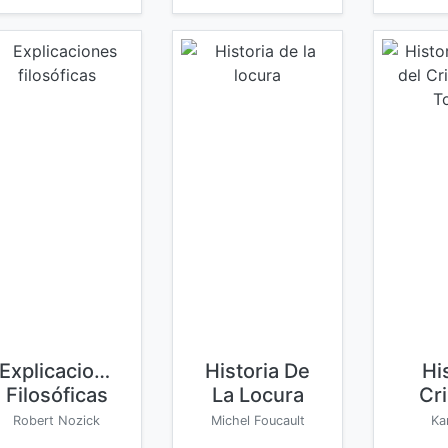
Explicaciones
Historia De
Hi
Filosóficas
La Locura
Cr
Robert Nozick
Michel Foucault
Ka
Cris
De