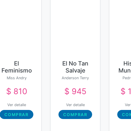
El
El No Tan
Hi
Feminismo
Salvaje
Mund
Las
Oeste
Miss Andry
Anderson Terry
Pedr
Prefiere
A
$ 810
$ 945
$ 
Muertas
Ver detalle
Ver detalle
Ver
COMPRAR
COMPRAR
CO