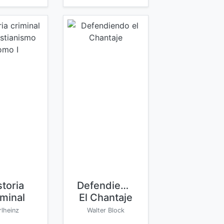
storia
Defendiendo
iminal
El Chantaje
Del
rlheinz
Walter Block
tianismo
schner