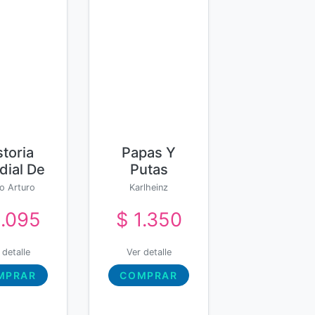
storia
Papas Y
ial De
Putas
La
o Arturo
Karlheinz
Megalomanía
guirre
Deschner
1.095
$ 1.350
 detalle
Ver detalle
MPRAR
COMPRAR