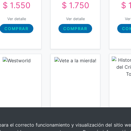
$ 1.550
$ 1.750
$ 
To
Ver detalle
Ver detalle
Ver
COMPRAR
COMPRAR
CO
para el correcto funcionamiento y visualización del sitio we