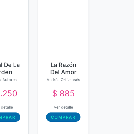
al De La
La Razón
rden
Del Amor
pendiente
s Autores
Andrés Ortiz-osés
 Odd
s Autores
1.250
$ 885
llows
 detalle
Ver detalle
MPRAR
COMPRAR