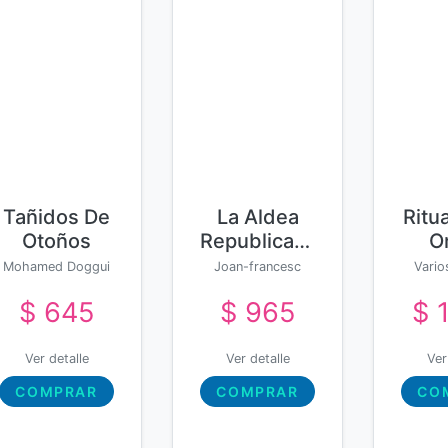
Tañidos De
La Aldea
Ritu
Otoños
Republicana,
O
O El
Inde
Mohamed Doggui
Joan-francesc
Vario
Camino
De
Pont Clemente
Vario
$ 645
$ 965
$ 
Hacia La
Fe
Ciudadanía
Universal
Ver detalle
Ver detalle
Ver
COMPRAR
COMPRAR
CO