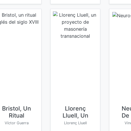
Bristol, Un
Llorenç
Neu
Ritual
Lluell, Un
De 
Inglés Del
Proyecto
Víctor Guerra
Llorenç Lluell
Vin
Siglo Xviii
De
Ga