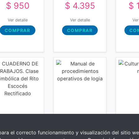
$ 950
$ 4.395
$ 
Masonería
Transnacional
Ver detalle
Ver detalle
Ver
COMPRAR
COMPRAR
CO
para el correcto funcionamiento y visualización del sitio we