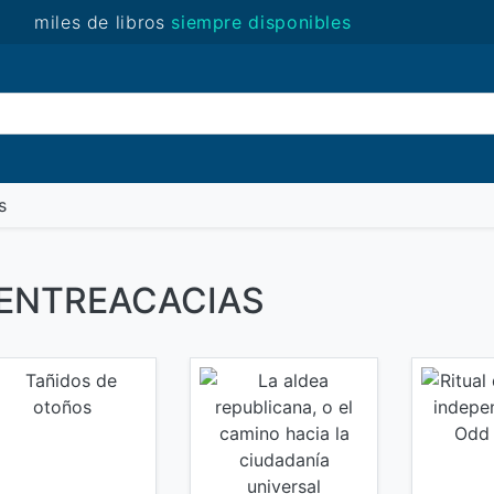
miles de libros
siempre disponibles
(novedades)
s
de ENTREACACIAS