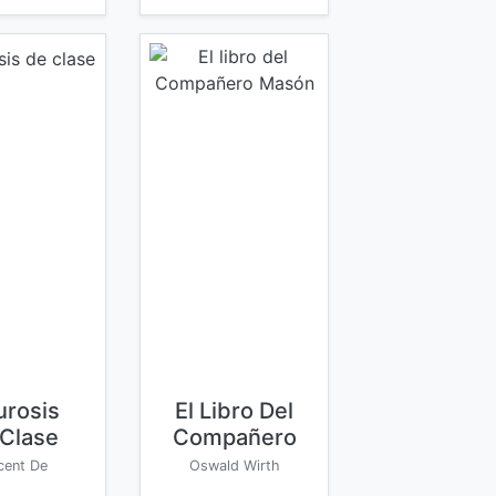
rosis
El Libro Del
Clase
Compañero
Masón
cent De
Oswald Wirth
ulejac