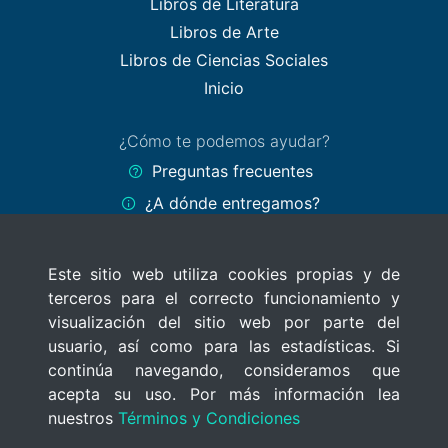
Libros de Literatura
Libros de Arte
Libros de Ciencias Sociales
Inicio
¿Cómo te podemos ayudar?
Preguntas frecuentes
¿A dónde entregamos?
Formas de pago
Este sitio web utiliza cookies propias y de
Políticas del sitio
terceros para el correcto funcionamiento y
Términos y Condiciones
visualización del sitio web por parte del
Políticas de privacidad
usuario, así como para las estadísticas. Si
continúa navegando, consideramos que
Uso de cookies
acepta su uso. Por más información lea
nuestros
Términos y Condiciones
© 2020 MercadoLibros Uruguay
Todos los derechos reservados