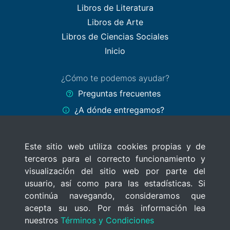
Libros de Literatura
Libros de Arte
Libros de Ciencias Sociales
Inicio
¿Cómo te podemos ayudar?
Preguntas frecuentes
¿A dónde entregamos?
Formas de pago
Este sitio web utiliza cookies propias y de
Políticas del sitio
terceros para el correcto funcionamiento y
Términos y Condiciones
visualización del sitio web por parte del
Políticas de privacidad
usuario, así como para las estadísticas. Si
continúa navegando, consideramos que
Uso de cookies
acepta su uso. Por más información lea
nuestros
Términos y Condiciones
© 2020 MercadoLibros Uruguay