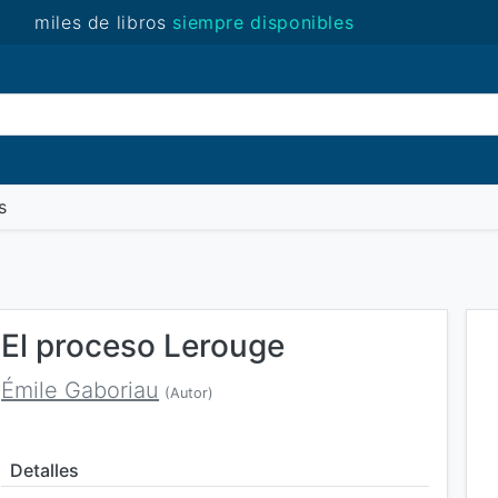
miles de libros
siempre disponibles
(novedades)
s
El proceso Lerouge
Émile Gaboriau
(Autor)
Detalles