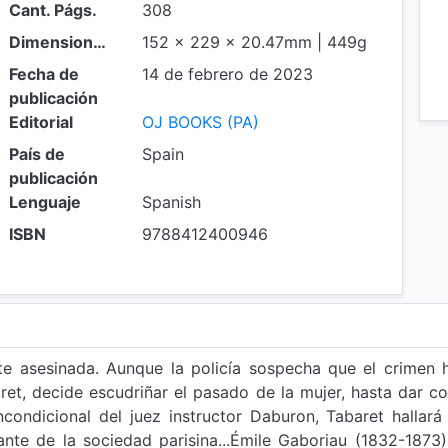
Cant. Págs.
308
Dimensiones
152 x 229 x 20.47mm | 449g
Fecha de
14 de febrero de 2023
publicación
Editorial
OJ BOOKS (PA)
País de
Spain
publicación
Lenguaje
Spanish
ISBN
9788412400946
te asesinada. Aunque la policía sospecha que el crimen 
et, decide escudriñar el pasado de la mujer, hasta dar co
ondicional del juez instructor Daburon, Tabaret hallará 
ante de la sociedad parisina...Émile Gaboriau (1832-1873) 