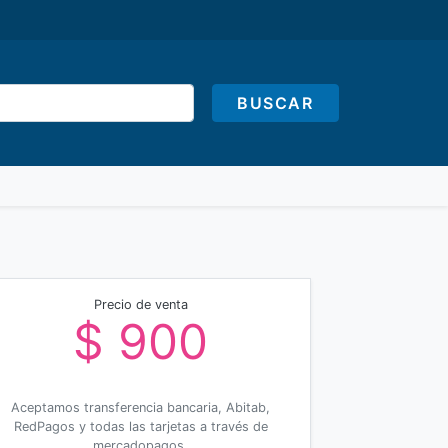
BUSCAR
Precio de venta
$ 900
Aceptamos transferencia bancaria, Abitab,
RedPagos y todas las tarjetas a través de
mercadopagos.