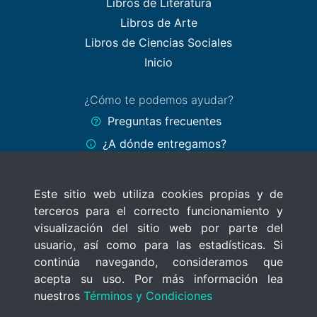
Libros de Literatura
Libros de Arte
Libros de Ciencias Sociales
Inicio
¿Cómo te podemos ayudar?
Preguntas frecuentes
¿A dónde entregamos?
Formas de pago
Este sitio web utiliza cookies propias y de
Políticas del sitio
terceros para el correcto funcionamiento y
Términos y Condiciones
visualización del sitio web por parte del
Políticas de privacidad
usuario, así como para las estadísticas. Si
continúa navegando, consideramos que
Uso de cookies
acepta su uso. Por más información lea
nuestros
Términos y Condiciones
© 2020 MercadoLibros Uruguay
Todos los derechos reservados