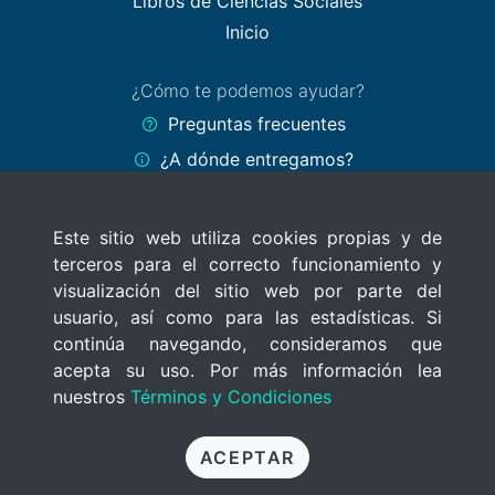
Libros de Ciencias Sociales
Inicio
¿Cómo te podemos ayudar?
Preguntas frecuentes
¿A dónde entregamos?
Formas de pago
Este sitio web utiliza cookies propias y de
Políticas del sitio
terceros para el correcto funcionamiento y
Términos y Condiciones
visualización del sitio web por parte del
Políticas de privacidad
usuario, así como para las estadísticas. Si
continúa navegando, consideramos que
Uso de cookies
acepta su uso. Por más información lea
nuestros
Términos y Condiciones
© 2020 MercadoLibros Uruguay
Todos los derechos reservados
ACEPTAR