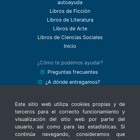
autoayuda
Libros de Ficción
Libros de Literatura
Libros de Arte
Libros de Ciencias Sociales
Inicio
¿Cómo te podemos ayudar?
Preguntas frecuentes
¿A dónde entregamos?
Formas de pago
Este sitio web utiliza cookies propias y de
Políticas del sitio
terceros para el correcto funcionamiento y
Términos y Condiciones
visualización del sitio web por parte del
Políticas de privacidad
usuario, así como para las estadísticas. Si
continúa navegando, consideramos que
Uso de cookies