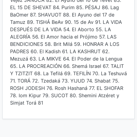
Vejez JANUCÁ 82. El Ayuno del 10 de Tevet 83.
EL 15 DE SHEVAT 84. Purim 85. PÉSAJ 86. Lag
BaOmer 87. SHAVUOT 88. El Ayuno del 17 de
Tamuz 89. TISHÁ BeAv 90. 15 de Av 91. LA VIDA
DESPUÉS DE LA VIDA 54. El Aborto 55. LA
ALEGRÍA 56. El Amor hacia el Prójimo 57. LAS
BENDICIONES 58. Brit Milá 59. HONRAR A LOS
PADRES 60. El Kadish 61. LA KASHRUT 62.
Mezuzá 63. LA MIKVE 64. El Poder de la Lengua
65. LA PROCREACIÓN 66. Shemá Israel 67. TALIT
Y TZITZIT 68. La Tefilá 69. TEFILÍN 70. La Teshuvá
71. TORÁ 72. Tzedaká 73. YIJUD 74. Shabat 75.
ROSH JODESH 76. Rosh Hashaná 77. EL SHOFAR
78. Iom Kipur 79. SUCOT 80. Shemini Atzéret y
Simjat Torá 81