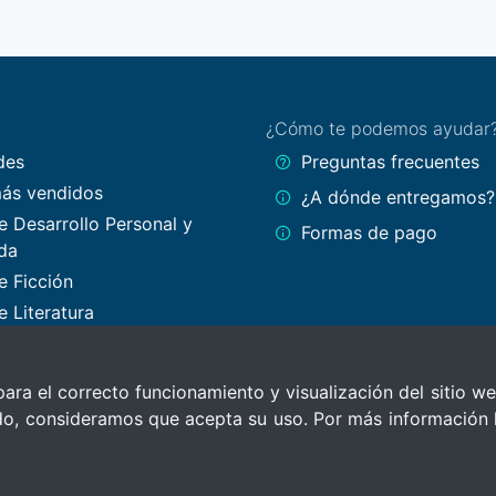
¿Cómo te podemos ayudar
des
Preguntas frecuentes
más vendidos
¿A dónde entregamos?
e Desarrollo Personal y
Formas de pago
da
e Ficción
e Literatura
e Arte
e Ciencias Sociales
para el correcto funcionamiento y visualización del sitio we
ndo, consideramos que acepta su uso. Por más información