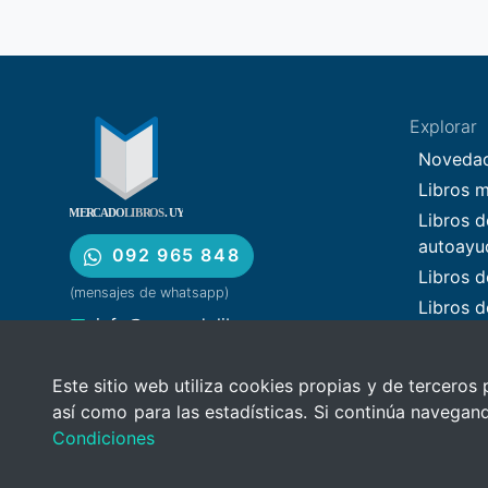
Explorar
Noveda
Libros 
Libros d
autoayu
092 965 848
Libros d
(mensajes de whatsapp)
Libros d
info@mercadolibros.uy
Libros d
mercadolibros.uy
Libros d
Este sitio web utiliza cookies propias y de terceros 
Convención 1319
Inicio
así como para las estadísticas. Si continúa navega
(pick up center)
Condiciones