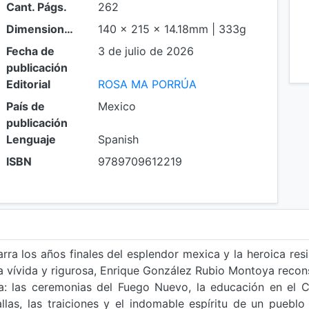
Cant. Págs.
262
Dimensiones
140 x 215 x 14.18mm | 333g
Fecha de
3 de julio de 2026
publicación
Editorial
ROSA MA PORRÚA
País de
Mexico
publicación
Lenguaje
Spanish
ISBN
9789709612219
rra los años finales del esplendor mexica y la heroica res
va vívida y rigurosa, Enrique González Rubio Montoya recon
a: las ceremonias del Fuego Nuevo, la educación en el C
las, las traiciones y el indomable espíritu de un pueblo