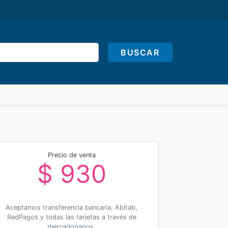
BUSCAR
Precio de venta
$ 930
Aceptamos transferencia bancaria, Abitab,
RedPagos y todas las tarjetas a través de
mercadopagos.