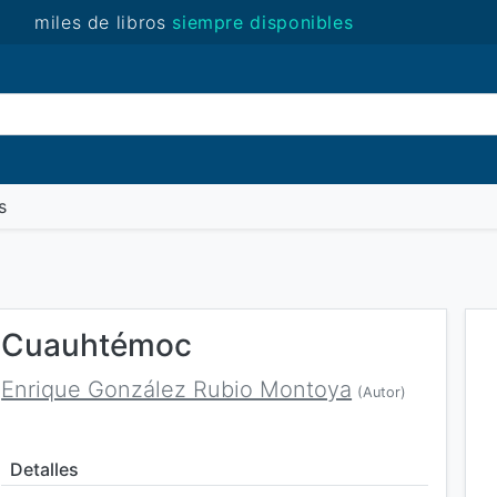
miles de libros
siempre disponibles
(novedades)
s
Cuauhtémoc
Enrique González Rubio Montoya
(Autor)
Detalles